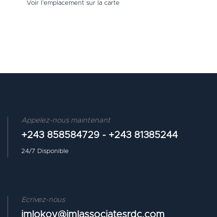
Voir l’emplacement sur la carte
Appelez-nous maintenant
+243 858584729 - +243 81385244
24/7 Disponible
Ecrivez-nous
jmlokoy@jmlassociatesrdc.com