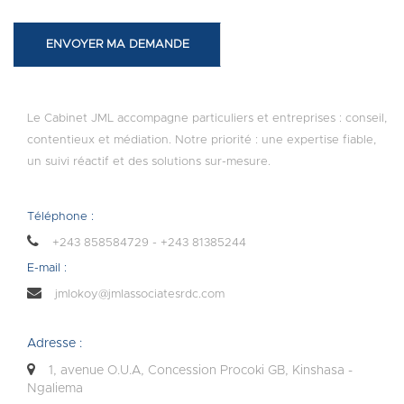
ENVOYER MA DEMANDE
Le Cabinet JML accompagne particuliers et entreprises : conseil,
contentieux et médiation. Notre priorité : une expertise fiable,
un suivi réactif et des solutions sur-mesure.
Téléphone :
+243 858584729 - +243 81385244
E-mail :
jmlokoy@jmlassociatesrdc.com
Adresse :
1, avenue O.U.A, Concession Procoki GB, Kinshasa -
Ngaliema